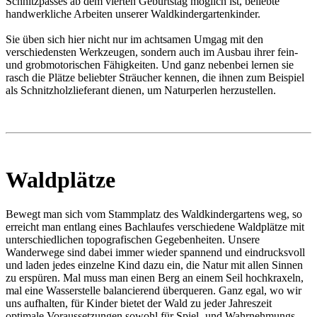
Schnitzpasses ab dem vierten Geburtstag möglich ist, beliebte
handwerkliche Arbeiten unserer Waldkindergartenkinder.
Sie üben sich hier nicht nur im achtsamen Umgag mit den
verschiedensten Werkzeugen, sondern auch im Ausbau ihrer fein-
und grobmotorischen Fähigkeiten. Und ganz nebenbei lernen sie
rasch die Plätze beliebter Sträucher kennen, die ihnen zum Beispiel
als Schnitzholzlieferant dienen, um Naturperlen herzustellen.
Waldplätze
Bewegt man sich vom Stammplatz des Waldkindergartens weg, so
erreicht man entlang eines Bachlaufes verschiedene Waldplätze mit
unterschiedlichen topografischen Gegebenheiten. Unsere
Wanderwege sind dabei immer wieder spannend und eindrucksvoll
und laden jedes einzelne Kind dazu ein, die Natur mit allen Sinnen
zu erspüren. Mal muss man einen Berg an einem Seil hochkraxeln,
mal eine Wasserstelle balancierend überqueren. Ganz egal, wo wir
uns aufhalten, für Kinder bietet der Wald zu jeder Jahreszeit
optimale Voraussetzungen sowohl für Spiel- und Wahrnehmungs-